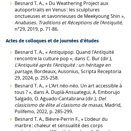
Besnard T. A., « Du Weathering Project aux
autoportraits en Venus : les sculptures
onctueuses et savonneuses de Meekyoung Shin »,
Anabases. Traditions et Réceptions de l’Antiquité
,
n°29, 2019, p. 71-86.
Actes de colloques et de journées d'études
Besnard T. A., « Antiquipop. Quand l'Antiquité
rencontre la culture pop », dans C. Bur (dir.),
L'Antiquité après l'Antiquité : un héritage en
partage
, Bordeaux, Ausonius, Scripta Receptoria
29, 2024, p. 255-258.
Besnard T. A., « L'Art néo-néo. Un art accessible à
tous ? », dans A. Duplá-Ansuategui, A. Emborujo
Salgado, O. Aguado-Cantabrana (dir.),
Del
clasicismo de élite al clasismo de masas
, Madrid,
Polifemo, 2022, p. 285-299.
Besnard T. A., Bièvre-Perrin F., « L’odeur du
marbre : chaleur et sensualité des corps