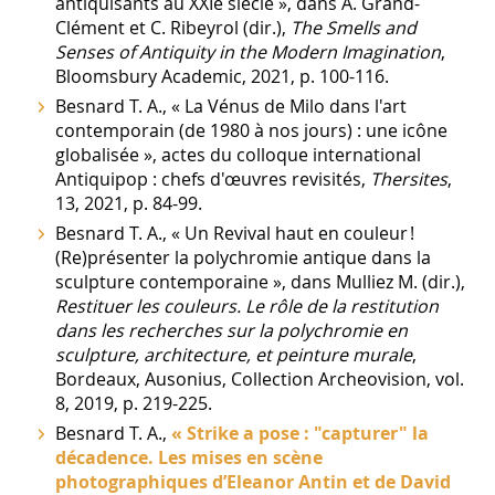
antiquisants au XXIe siècle », dans A. Grand-
Clément et C. Ribeyrol (dir.),
The Smells and
Senses of Antiquity in the Modern Imagination
,
Bloomsbury Academic, 2021, p. 100-116.
Besnard T. A., « La Vénus de Milo dans l'art
contemporain (de 1980 à nos jours) : une icône
globalisée », actes du colloque international
Antiquipop : chefs d'œuvres revisités,
Thersites
,
13, 2021, p. 84-99.
Besnard T. A., « Un Revival haut en couleur !
(Re)présenter la polychromie antique dans la
sculpture contemporaine », dans Mulliez M. (dir.),
Restituer les couleurs. Le rôle de la restitution
dans les recherches sur la polychromie en
sculpture, architecture, et peinture murale
,
Bordeaux, Ausonius, Collection Archeovision, vol.
8, 2019, p. 219-225.
Besnard T. A.,
« Strike a pose : "capturer" la
décadence. Les mises en scène
photographiques d’Eleanor Antin et de David