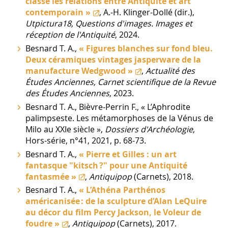
classe les relations entre Antiquité et art
contemporain »
, A.-H. Klinger-Dollé (dir.),
Utpictura18, Questions d'images. Images et
réception de l'Antiquité
, 2024.
Besnard T. A.,
« Figures blanches sur fond bleu.
Deux céramiques vintages jasperware de la
manufacture Wedgwood »
,
Actualité des
Études Anciennes, Carnet scientifique de la Revue
des Études Anciennes
, 2023.
Besnard T. A., Bièvre-Perrin F., « L’Aphrodite
palimpseste. Les métamorphoses de la Vénus de
Milo au XXIe siècle »,
Dossiers d'Archéologie
,
Hors-série, n°41, 2021, p. 68-73.
Besnard T. A.,
« Pierre et Gilles : un art
fantasque "kitsch ?" pour une Antiquité
fantasmée »
,
Antiquipop
(Carnets), 2018.
Besnard T. A.,
« L’Athéna Parthénos
américanisée : de la sculpture d’Alan LeQuire
au décor du film Percy Jackson, le Voleur de
foudre »
,
Antiquipop
(Carnets), 2017.