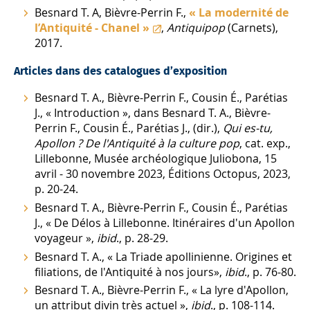
Besnard T. A, Bièvre-Perrin F.,
« La modernité de
l’Antiquité - Chanel »
,
Antiquipop
(Carnets),
2017.
Articles dans des catalogues d’exposition
Besnard T. A., Bièvre-Perrin F., Cousin É., Parétias
J., « Introduction », dans Besnard T. A., Bièvre-
Perrin F., Cousin É., Parétias J., (dir.),
Qui es-tu,
Apollon ? De l'Antiquité à la culture pop
, cat. exp.,
Lillebonne, Musée archéologique Juliobona, 15
avril - 30 novembre 2023, Éditions Octopus, 2023,
p. 20-24.
Besnard T. A., Bièvre-Perrin F., Cousin É., Parétias
J., « De Délos à Lillebonne. Itinéraires d'un Apollon
voyageur »,
ibid
., p. 28-29.
Besnard T. A., « La Triade apollinienne. Origines et
filiations, de l'Antiquité à nos jours»,
ibid
., p. 76-80.
Besnard T. A., Bièvre-Perrin F., « La lyre d'Apollon,
un attribut divin très actuel »,
ibid
., p. 108-114.