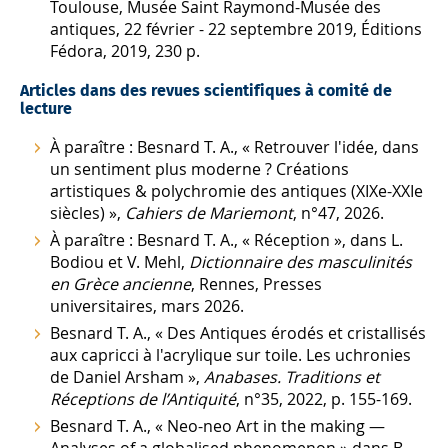
Toulouse, Musée Saint Raymond-Musée des
antiques, 22 février - 22 septembre 2019, Éditions
Fédora, 2019, 230 p.
Articles dans des revues scientifiques à comité de
lecture
À paraître : Besnard T. A., « Retrouver l'idée, dans
un sentiment plus moderne ? Créations
artistiques & polychromie des antiques (XIXe-XXIe
siècles) »,
Cahiers de Mariemont
, n°47, 2026.
À paraître : Besnard T. A., « Réception », dans L.
Bodiou et V. Mehl,
Dictionnaire des masculinités
en Grèce ancienne
, Rennes, Presses
universitaires, mars 2026.
Besnard T. A., « Des Antiques érodés et cristallisés
aux capricci à l'acrylique sur toile. Les uchronies
de Daniel Arsham »,
Anabases. Traditions et
Réceptions de l’Antiquité
, n°35, 2022, p. 155-169.
Besnard T. A., « Neo-neo Art in the making —
Analyses of a globalised phenomenon » dans B.