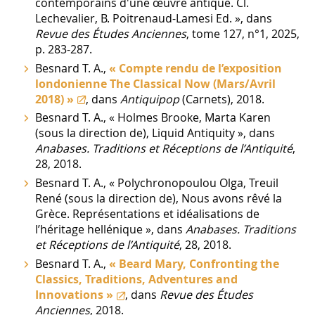
contemporains d'une œuvre antique. Cl.
Lechevalier, B. Poitrenaud-Lamesi Ed. », dans
Revue des Études Anciennes
, tome 127, n°1, 2025,
p. 283-287.
Besnard T. A.,
« Compte rendu de l’exposition
londonienne The Classical Now (Mars/Avril
2018) »
, dans
Antiquipop
(Carnets), 2018.
Besnard T. A., « Holmes Brooke, Marta Karen
(sous la direction de), Liquid Antiquity », dans
Anabases. Traditions et Réceptions de l’Antiquité
,
28, 2018.
Besnard T. A., « Polychronopoulou Olga, Treuil
René (sous la direction de), Nous avons rêvé la
Grèce. Représentations et idéalisations de
l’héritage hellénique », dans
Anabases. Traditions
et Réceptions de l’Antiquité
, 28, 2018.
Besnard T. A.,
« Beard Mary, Confronting the
Classics, Traditions, Adventures and
Innovations »
, dans
Revue des Études
Anciennes
, 2018.