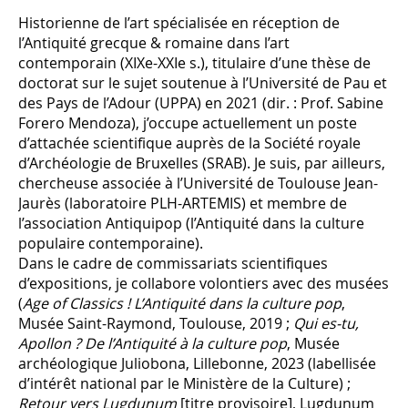
Historienne de l’art spécialisée en réception de
l’Antiquité grecque & romaine dans l’art
contemporain (XIXe-XXIe s.), titulaire d’une thèse de
doctorat sur le sujet soutenue à l’Université de Pau et
des Pays de l’Adour (UPPA) en 2021 (dir. : Prof. Sabine
Forero Mendoza), j’occupe actuellement un poste
d’attachée scientifique auprès de la Société royale
d’Archéologie de Bruxelles (SRAB). Je suis, par ailleurs,
chercheuse associée à l’Université de Toulouse Jean-
Jaurès (laboratoire PLH-ARTEMIS) et membre de
l’association Antiquipop (l’Antiquité dans la culture
populaire contemporaine).
Dans le cadre de commissariats scientifiques
d’expositions, je collabore volontiers avec des musées
(
Age of Classics ! L’Antiquité dans la culture pop
,
Musée Saint-Raymond, Toulouse, 2019 ;
Qui es-tu,
Apollon ? De l’Antiquité à la culture pop
, Musée
archéologique Juliobona, Lillebonne, 2023 (labellisée
d’intérêt national par le Ministère de la Culture) ;
Retour vers Lugdunum
[titre provisoire], Lugdunum