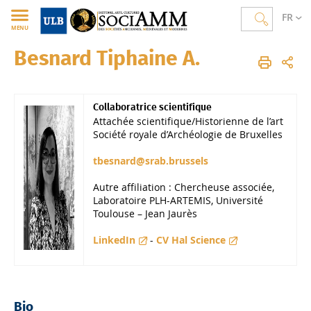
FR
MENU
Besnard Tiphaine A.
SOCIAMM
FR
Membres
Corps scientifique
Collaborateur·trice·s
Collaboratrice scientifique
Attachée scientifique/Historienne de l’art
Société royale d’Archéologie de Bruxelles
tbesnard@srab.brussels
Autre affiliation : Chercheuse associée,
Laboratoire PLH-ARTEMIS, Université
Toulouse – Jean Jaurès
LinkedIn
-
CV Hal Science
Bio