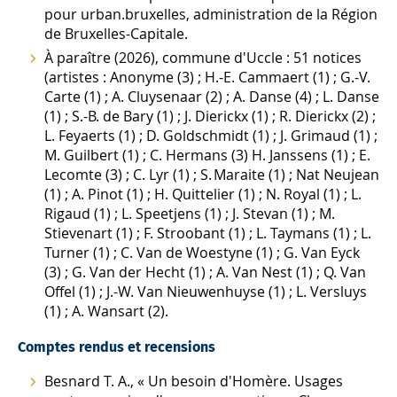
pour urban.bruxelles, administration de la Région
de Bruxelles-Capitale.
À paraître (2026), commune d'Uccle : 51 notices
(artistes : Anonyme (3) ; H.-E. Cammaert (1) ; G.-V.
Carte (1) ; A. Cluysenaar (2) ; A. Danse (4) ; L. Danse
(1) ; S.-B. de Bary (1) ; J. Dierickx (1) ; R. Dierickx (2) ;
L. Feyaerts (1) ; D. Goldschmidt (1) ; J. Grimaud (1) ;
M. Guilbert (1) ; C. Hermans (3) H. Janssens (1) ; E.
Lecomte (3) ; C. Lyr (1) ; S. Maraite (1) ; Nat Neujean
(1) ; A. Pinot (1) ; H. Quittelier (1) ; N. Royal (1) ; L.
Rigaud (1) ; L. Speetjens (1) ; J. Stevan (1) ; M.
Stievenart (1) ; F. Stroobant (1) ; L. Taymans (1) ; L.
Turner (1) ; C. Van de Woestyne (1) ; G. Van Eyck
(3) ; G. Van der Hecht (1) ; A. Van Nest (1) ; Q. Van
Offel (1) ; J.-W. Van Nieuwenhuyse (1) ; L. Versluys
(1) ; A. Wansart (2).
Comptes rendus et recensions
Besnard T. A., « Un besoin d'Homère. Usages