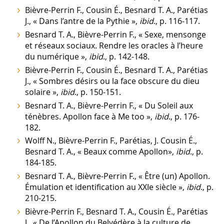
Bièvre-Perrin F., Cousin É., Besnard T. A., Parétias
J., « Dans l’antre de la Pythie »,
ibid
., p. 116-117.
Besnard T. A., Bièvre-Perrin F., « Sexe, mensonge
et réseaux sociaux. Rendre les oracles à l’heure
du numérique »,
ibid
., p. 142-148.
Bièvre-Perrin F., Cousin É., Besnard T. A., Parétias
J., « Sombres désirs ou la face obscure du dieu
solaire »,
ibid
., p. 150-151.
Besnard T. A., Bièvre-Perrin F., « Du Soleil aux
ténèbres. Apollon face à Me too »,
ibid
., p. 176-
182.
Wolff N., Bièvre-Perrin F., Parétias, J. Cousin É.,
Besnard T. A., « Beaux comme Apollon»,
ibid
., p.
184-185.
Besnard T. A., Bièvre-Perrin F., « Être (un) Apollon.
Émulation et identification au XXIe siècle »,
ibid
., p.
210-215.
Bièvre-Perrin F., Besnard T. A., Cousin É., Parétias
J., « De l’Apollon du Belvédère à la culture de